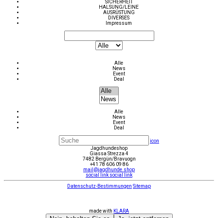
SICHERHEIT
HALSUNG/LEINE
AUSRÜSTUNG
DIVERSES
Impressum
Alle
News
Event
Deal
Alle
News
Event
Deal
icon
Jagdhundeshop
Giassa Strezza 4
7482 Bergün/Bravuogn
+41 78 606 09 86
mail@jagdhunde.shop
social link
social link
Datenschutz-Bestimmungen
Sitemap
made with
KLARA