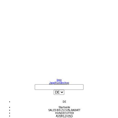
logo
Jagdhundeshop
DE
Startseite
SALES BIS ZU 50% RABATT
HUNDEFUTTER
AUSBILDUNG