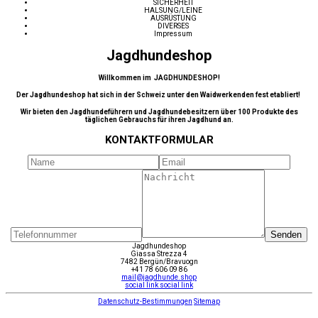
SICHERHEIT
HALSUNG/LEINE
AUSRÜSTUNG
DIVERSES
Impressum
Jagdhundeshop
Willkommen im JAGDHUNDESHOP!
Der Jagdhundeshop hat sich in der Schweiz unter den Waidwerkenden fest etabliert!
Wir bieten den Jagdhundeführern und Jagdhundebesitzern über 100 Produkte des
täglichen Gebrauchs für ihren Jagdhund an.
KONTAKTFORMULAR
Senden
Jagdhundeshop
Giassa Strezza 4
7482 Bergün/Bravuogn
+41 78 606 09 86
mail@jagdhunde.shop
social link
social link
Datenschutz-Bestimmungen
Sitemap