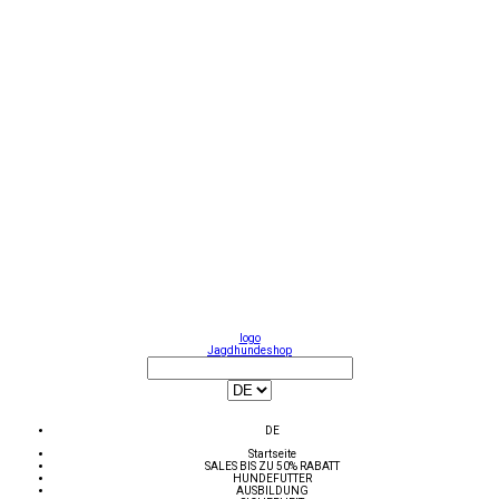
logo
Jagdhundeshop
DE
Startseite
SALES BIS ZU 50% RABATT
HUNDEFUTTER
AUSBILDUNG